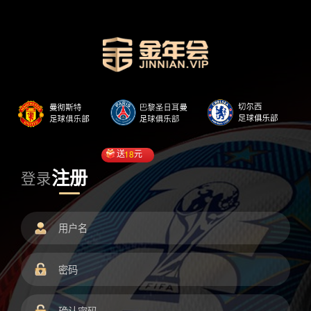
送
18
元
注册
登录