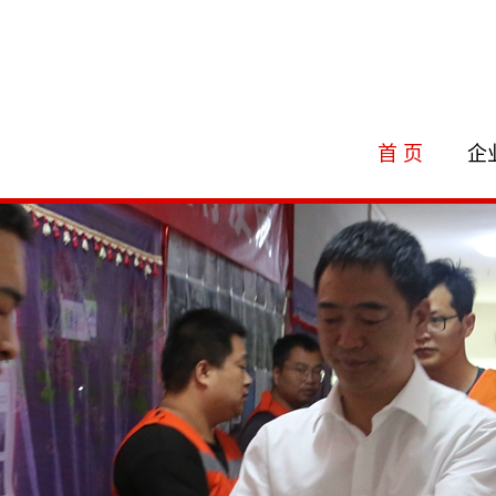
首 页
企