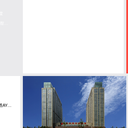
度
kok官网登录入口集团公司“一助一、献爱心”帮扶档案
kok官网登录入口综合服务基地荣获“国家优质AYX爱体育奖”