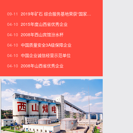
09-11
2019年矿石 综合服务基地荣获“国家优质AYX爱体育奖”
04-10
2015年度山西省优秀企业
04-10
2008年西山宾馆汾水杯
04-10
中国质量安全3A级保障企业
04-10
中国企业诚信经营示范单位
04-10
2008年山西省优秀企业