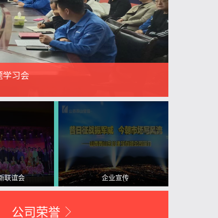
题学习会
金信公
2022-11-01
迎新联谊会
企业宣传
公司荣誉