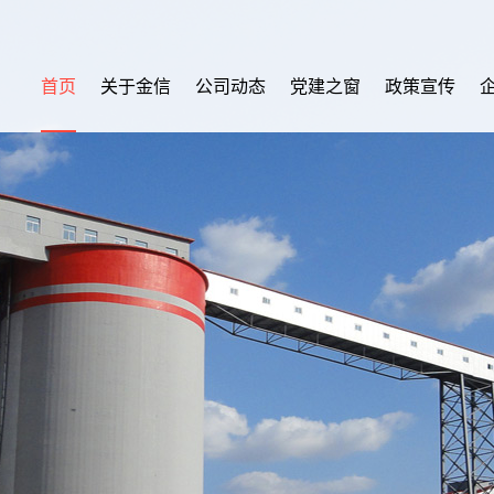
首页
关于金信
公司动态
党建之窗
政策宣传